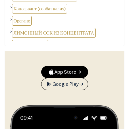
>
Консервант (сорбат калия)
>
Орегано
>
ЛИМОННЫЙ СОК ИЗ КОНЦЕНТРАТА
>
Уксус спиртовой
>
Молотый чёрный перец
>
Молотый кумин
App Store
>
Молотый лавровый лист
Google Play
>
Молотые гвоздики
>
Томаты (32%)
>
луки (14%)
>