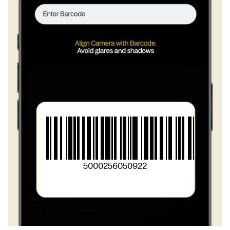
Концентрированный томатный пюре
>
Чесночный пюре
5000256050922