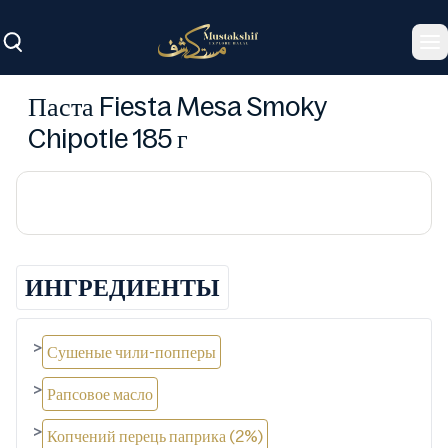
To
Паста Fiesta Mesa Smoky
Chipotle 185 г
ИНГРЕДИЕНТЫ
>
Сушеные чили-попперы
>
Рапсовое масло
>
Копчений перець паприка (2%)