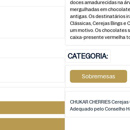
doces amadurecidas na árv
mergulhadas em chocolate 
antigas. Os destinatários 
Clássicas, Cerejas Bings e
um motivo. Os chocolates 
ar, Óleo de Girassol)
caixa-presente vermelha t
e, Processado com
iga de Cacau, Lecitina de
CATEGORIA:
Mel)
Sobremesas
CHUKAR CHERRIES Cerejas C
Adequado pelo Conselho Ha