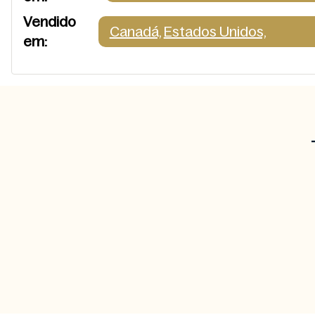
Vendido
Canadá,
Estados Unidos,
em: