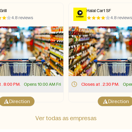
rill
Halal Cart SF
4.8 reviews
4.8 review
 . 8:00 PM.
Opens 10:00 AM Fri
Closes at . 2:30 PM.
Open
Direction
Direction
Ver todas as empresas