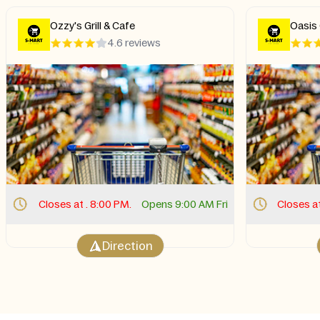
Ozzy's Grill & Cafe
Oasis G
4.6 reviews
Closes at . 8:00 PM.
Opens 9:00 AM Fri
Closes at
Direction