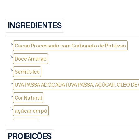
INGREDIENTES
>
Cacau Processado com Carbonato de Potássio
>
Doce Amargo
>
Semidulce
>
UVA PASSA ADOÇADA (UVA PASSA, AÇÚCAR, ÓLEO DE
>
Cor Natural
>
açúcar em pó
>
Glaçúcar
PROIBIÇÕES
>
amêndoas torradas