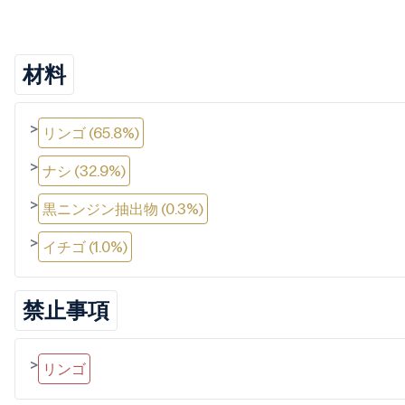
材料
>
リンゴ (65.8%)
>
ナシ (32.9%)
>
黒ニンジン抽出物 (0.3%)
>
イチゴ (1.0%)
禁止事項
>
リンゴ