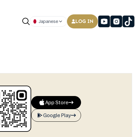
LOG IN
Japanese
App Store
Google Play