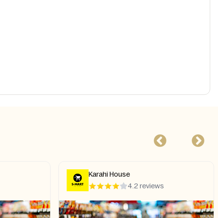
Karahi House
4.2 reviews