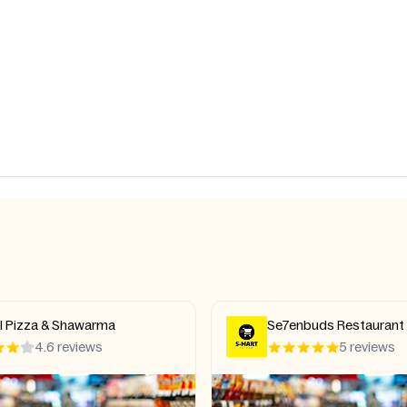
ll Pizza & Shawarma
Se7enbuds Restaurant
4.6 reviews
5 reviews