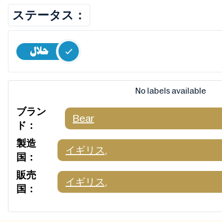
ステータス：
No labels available
ブラン
Bear
ド：
製造
イギリス,
国：
販売
イギリス,
国：