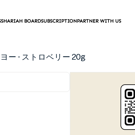
S
SHARIAH BOARD
SUBSCRIPTION
PARTNER WITH US
ー - ストロベリー 20g