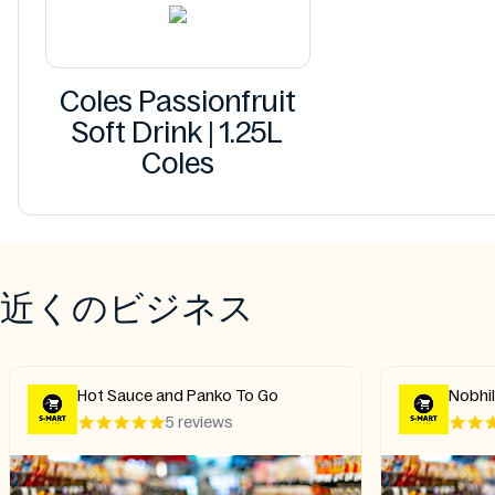
Coles Passionfruit
Soft Drink | 1.25L
Coles
近くのビジネス
Hot Sauce and Panko To Go
Nobhi
5 reviews