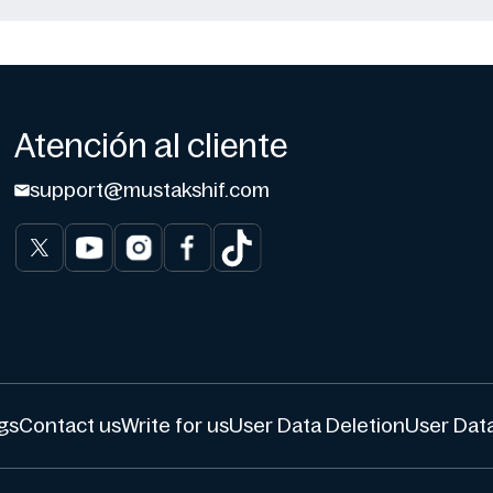
Atención al cliente
support@mustakshif.com
gs
Contact us
Write for us
User Data Deletion
User Data