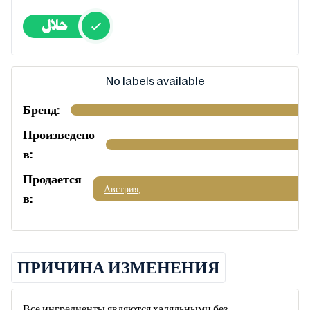
No labels available
Бренд:
Произведено
в:
Продается
Австрия,
в:
ПРИЧИНА ИЗМЕНЕНИЯ
Все ингредиенты являются халяльными без