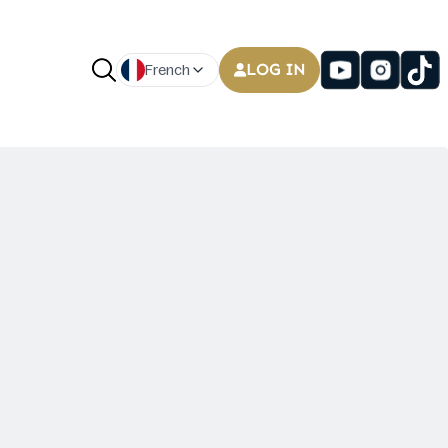
LOG IN
French