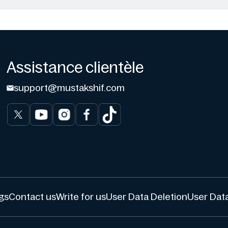
Assistance clientèle
support@mustakshif.com
gs
Contact us
Write for us
User Data Deletion
User Data