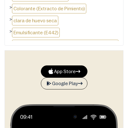
>
Colorante (Extracto de Pimiento)
>
clara de huevo seca
>
Emulsificante (E442)
>
Chocolate de leche: Sólidos de leche mínimo 14
%
>
Contiene Grasas Vegetales además de
Manteca de Cacao
App Store
>
masa de cacao‌
Google Play